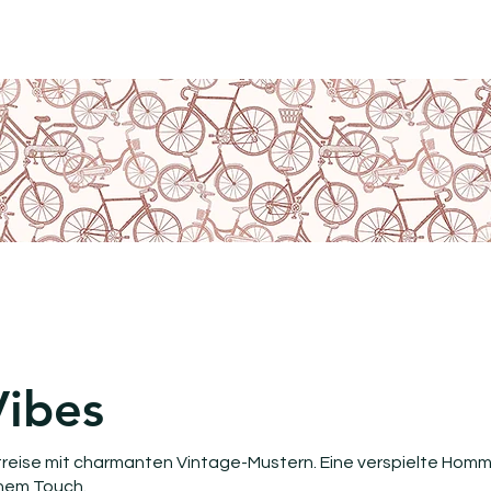
HOME
BLOG
ÜBER UNS
SHOPS
REALISIERUNGE
Vibes
treise mit charmanten Vintage-Mustern. Eine verspielte Hom
rnem Touch.