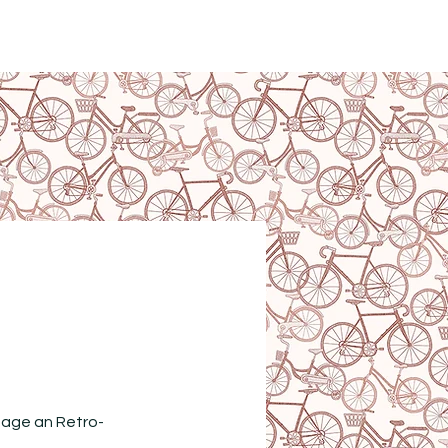
N
mage an Retro-