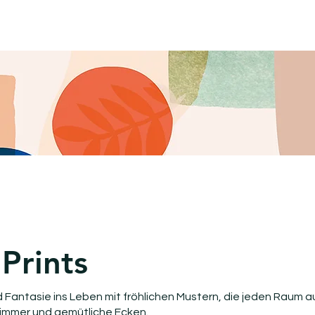
HOME
BLOG
ÜBER UNS
SHOPS
REALISIERUNGE
 Prints
 Fantasie ins Leben mit fröhlichen Mustern, die jeden Raum auf
zimmer und gemütliche Ecken.